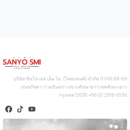
บริษัท ซันโย เอส.เอ็ม.ไอ. (ไทยแลนด์) จำกัด 111/66,68-69
ถนนรัชดา-รามอินทรา แขวงคันนายาว เขตคันนายาว
กรุงเทพ 12030 +66(0) 2918-0550