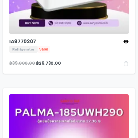
IA9770207
Refrigerator
Sale!
฿
39,000.00
฿
26,730.00