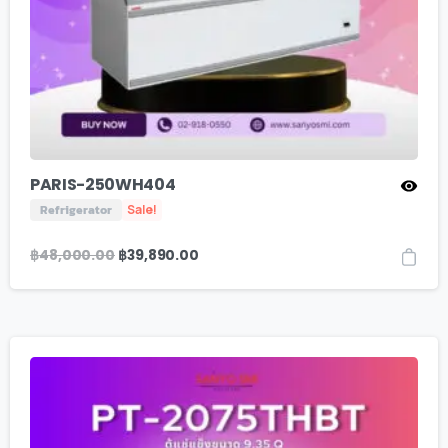
PARIS-250WH404
Refrigerator
Sale!
฿
48,000.00
฿
39,890.00