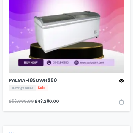
PALMA-185UWH290
Refrigerator
Sale!
฿
66,000.00
฿
43,280.00