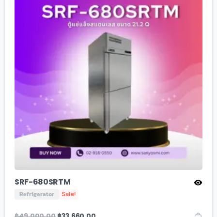
SRF-680SRTM
Refrigerator
Sale!
฿
49,000.00
฿
33,660.00