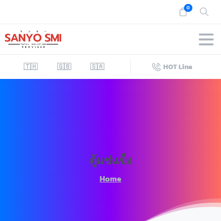
0
🇹🇭
🇬🇧
🇸🇦
HOT Line
ตู้แช่แข็ง
Home