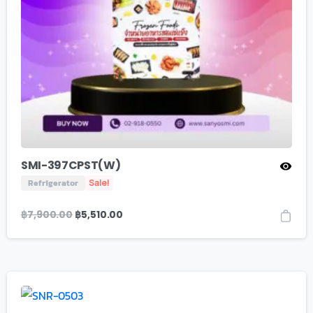
SMI-397CPST(W)
Refrigerator
Sale!
฿
7,900.00
฿
5,510.00